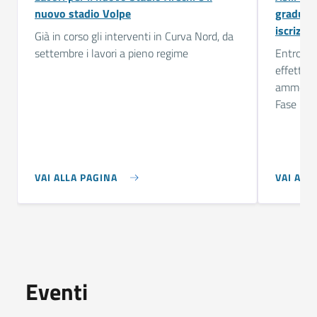
nuovo stadio Volpe
graduato
iscrizion
Già in corso gli interventi in Curva Nord, da
settembre i lavori a pieno regime
Entro il
effettuat
ammessi 
Fase 2 (n
VAI ALLA PAGINA
VAI ALL
Eventi