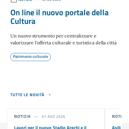
On line il nuovo portale della
Cultura
Un nuovo strumento per centralizzare e
valorizzare l'offerta culturale e turistica della città
Patrimonio culturale
TUTTE LE NOVITÀ
NOTIZIA
NOTIZI
07 AGO 2026
Lavori per il nuovo Stadio Arechi e il
Asili ni