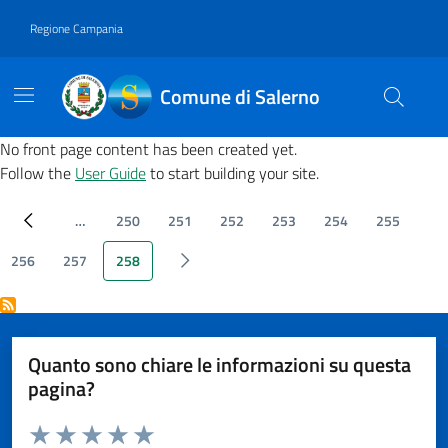
Vai ai contenuti
Vai al footer
Regione Campania
Comune di Salerno
No front page content has been created yet.
Follow the
User Guide
to start building your site.
…
250
251
252
253
254
255
‹ Previous
Page
Page
Page
Page
Page
Page
256
257
258
Page
Page
Pagina attuale
‹ Next
Quanto sono chiare le informazioni su questa
pagina?
Valuta da 1 a 5 stelle la pagina