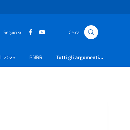
https://it-it.facebook.com/ComuneSalerno
https://www.youtube.com/user/CittadiSaler
Seguici su
Cerca
i 2026
PNRR
Tutti gli argomenti...