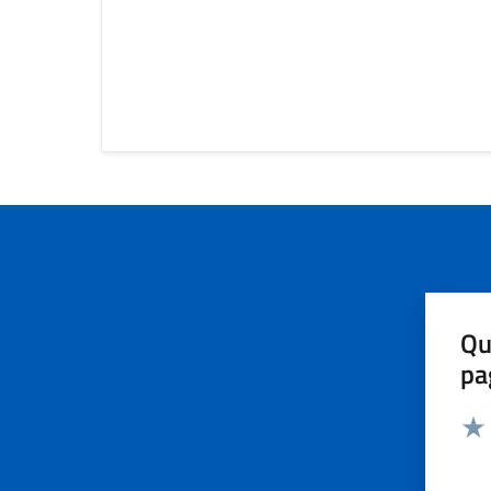
Qu
pa
Valut
Valu