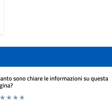
anto sono chiare le informazioni su questa
gina?
a da 1 a 5 stelle la pagina
ta 1 stelle su 5
Valuta 2 stelle su 5
Valuta 3 stelle su 5
Valuta 4 stelle su 5
Valuta 5 stelle su 5