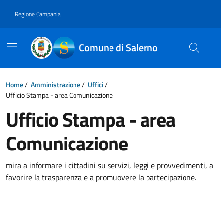
Vai ai contenuti
Vai al footer
Regione Campania
Comune di Salerno
Home
/
Amministrazione
/
Uffici
/
Ufficio Stampa - area Comunicazione
Ufficio Stampa - area
Comunicazione
mira a informare i cittadini su servizi, leggi e provvedimenti, a
favorire la trasparenza e a promuovere la partecipazione.