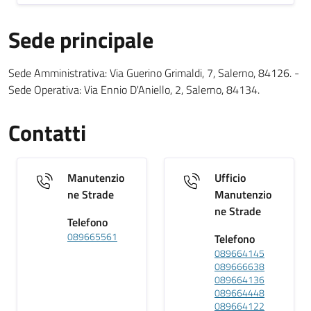
Sede principale
Sede Principale testuale
Sede Amministrativa: Via Guerino Grimaldi, 7, Salerno, 84126. -
Sede Operativa: Via Ennio D'Aniello, 2, Salerno, 84134.
Contatti
Manutenzio
Ufficio
ne Strade
Manutenzio
ne Strade
Telefono
089665561
Telefono
089664145
089666638
089664136
089664448
089664122