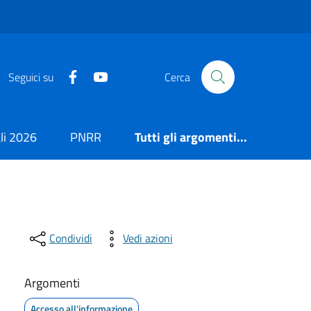
https://it-it.facebook.com/ComuneSalerno
https://www.youtube.com/user/CittadiSaler
Seguici su
Cerca
i 2026
PNRR
Tutti gli argomenti...
Condividi
Vedi azioni
Argomenti
Accesso all'informazione