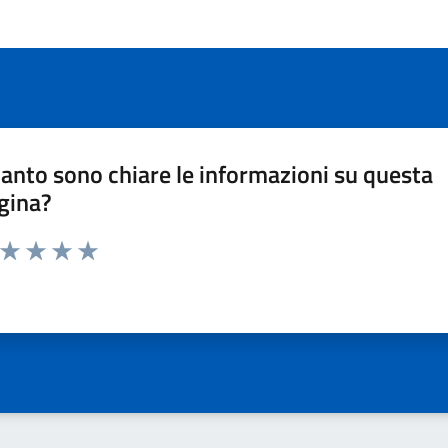
anto sono chiare le informazioni su questa
gina?
a da 1 a 5 stelle la pagina
ta 1 stelle su 5
Valuta 2 stelle su 5
Valuta 3 stelle su 5
Valuta 4 stelle su 5
Valuta 5 stelle su 5