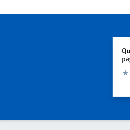
Qu
pa
Valut
Valu