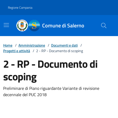
Vai ai contenuti
Vai al footer
Regione Campania
Comune di Salerno
Home
/
Amministrazione
/
Documenti e dati
/
Progetti e attività
/
2 - RP - Documento di scoping
2 - RP - Documento di
scoping
Preliminare di Piano riguardante Variante di revisione
decennale del PUC 2018