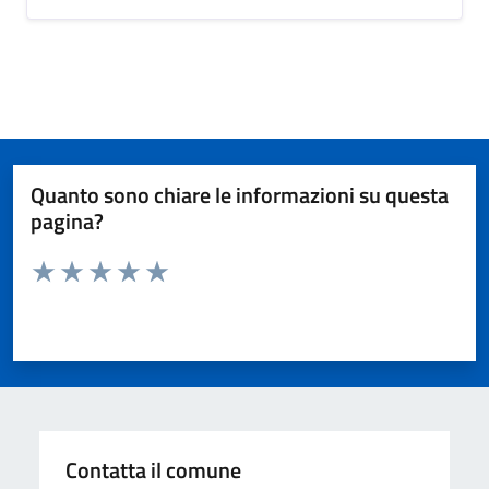
Quanto sono chiare le informazioni su questa
pagina?
Valuta da 1 a 5 stelle la pagina
Valuta 1 stelle su 5
Valuta 2 stelle su 5
Valuta 3 stelle su 5
Valuta 4 stelle su 5
Valuta 5 stelle su 5
Contatta il comune