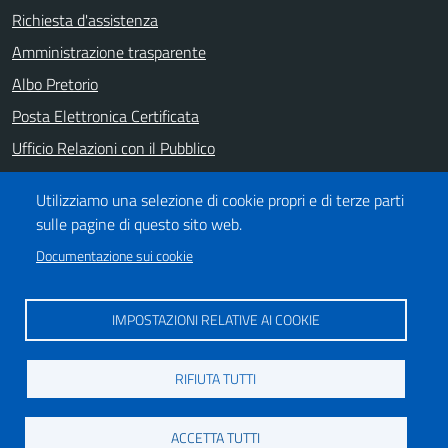
Richiesta d'assistenza
Amministrazione trasparente
Albo Pretorio
Posta Elettronica Certificata
Ufficio Relazioni con il Pubblico
Note legali
Utilizziamo una selezione di cookie propri e di terze parti
Informativa privacy
sulle pagine di questo sito web.
Dichiarazione di accessibilità
Documentazione sui cookie
SEGUICI SU
IMPOSTAZIONI RELATIVE AI COOKIE
https://it-it.facebook.com/ComuneSalerno
https://www.youtube.com/user/CittadiSalerno
RIFIUTA TUTTI
Credits
ACCETTA TUTTI