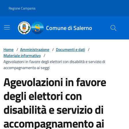
Vai ai contenuti
Vai al footer
Regione Campania
Comune di Salerno
Home
/
Amministrazione
/
Documenti e dati
/
Materiale informativo
/
Agevolazioni in favore degli elettori con disabilità e servizio di
accompagnamento ai seggi
Agevolazioni in favore
degli elettori con
disabilità e servizio di
accompagnamento ai