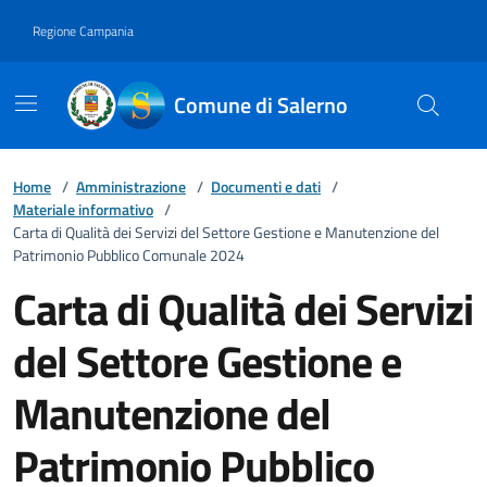
Vai ai contenuti
Vai al footer
Regione Campania
Comune di Salerno
Home
/
Amministrazione
/
Documenti e dati
/
Materiale informativo
/
Carta di Qualità dei Servizi del Settore Gestione e Manutenzione del
Patrimonio Pubblico Comunale 2024
Carta di Qualità dei Servizi
del Settore Gestione e
Manutenzione del
Patrimonio Pubblico