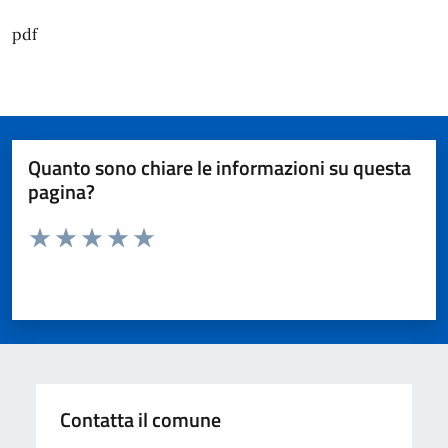
pdf
Quanto sono chiare le informazioni su questa
pagina?
Valuta da 1 a 5 stelle la pagina
Valuta 1 stelle su 5
Valuta 2 stelle su 5
Valuta 3 stelle su 5
Valuta 4 stelle su 5
Valuta 5 stelle su 5
Contatta il comune