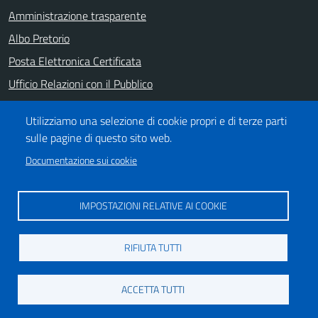
Amministrazione trasparente
Albo Pretorio
Posta Elettronica Certificata
Ufficio Relazioni con il Pubblico
Note legali
Utilizziamo una selezione di cookie propri e di terze parti
Informativa privacy
sulle pagine di questo sito web.
Dichiarazione di accessibilità
Documentazione sui cookie
SEGUICI SU
IMPOSTAZIONI RELATIVE AI COOKIE
https://it-it.facebook.com/ComuneSalerno
https://www.youtube.com/user/CittadiSalerno
RIFIUTA TUTTI
Credits
ACCETTA TUTTI