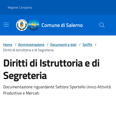
Vai ai contenuti
Vai al footer
Regione Campania
Comune di Salerno
Home
/
Amministrazione
/
Documenti e dati
/
Tariffe
/
Diritti di Istruttoria e di Segreteria
Diritti di Istruttoria e di
Segreteria
Documentazione riguardante Settore Sportello Unico Attività
Produttive e Mercati