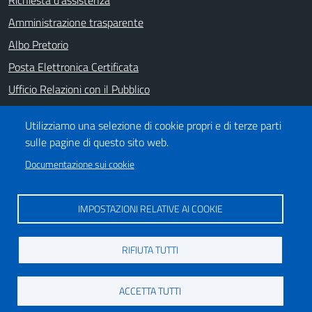
Richiesta d'assistenza
Amministrazione trasparente
Albo Pretorio
Posta Elettronica Certificata
Ufficio Relazioni con il Pubblico
Note legali
Utilizziamo una selezione di cookie propri e di terze parti
Informativa privacy
sulle pagine di questo sito web.
Dichiarazione di accessibilità
Documentazione sui cookie
SEGUICI SU
IMPOSTAZIONI RELATIVE AI COOKIE
https://it-it.facebook.com/ComuneSalerno
https://www.youtube.com/user/CittadiSalerno
RIFIUTA TUTTI
Credits
ACCETTA TUTTI