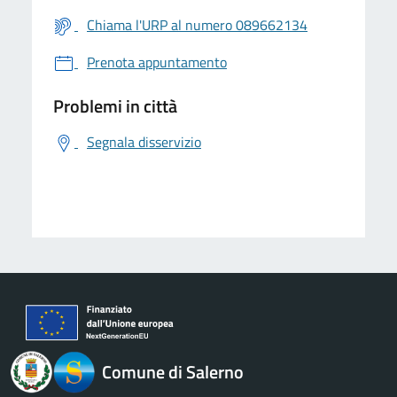
Chiama l'URP al numero 089662134
Prenota appuntamento
Problemi in città
Segnala disservizio
logo Unione Europea
Comune di Salerno