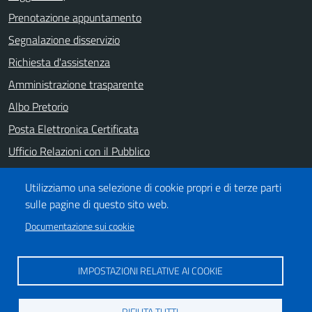
Prenotazione appuntamento
Segnalazione disservizio
Richiesta d'assistenza
Amministrazione trasparente
Albo Pretorio
Posta Elettronica Certificata
Ufficio Relazioni con il Pubblico
Note legali
Utilizziamo una selezione di cookie propri e di terze parti
Informativa privacy
sulle pagine di questo sito web.
Dichiarazione di accessibilità
Documentazione sui cookie
SEGUICI SU
IMPOSTAZIONI RELATIVE AI COOKIE
https://it-it.facebook.com/ComuneSalerno
https://www.youtube.com/user/CittadiSalerno
RIFIUTA TUTTI