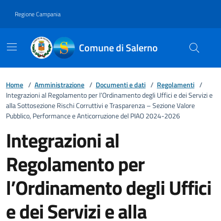
Vai ai contenuti
Vai al footer
Regione Campania
Comune di Salerno
Home
/
Amministrazione
/
Documenti e dati
/
Regolamenti
/
Integrazioni al Regolamento per l’Ordinamento degli Uffici e dei Servizi e
alla Sottosezione Rischi Corruttivi e Trasparenza – Sezione Valore
Pubblico, Performance e Anticorruzione del PIAO 2024-2026
Integrazioni al
Regolamento per
l’Ordinamento degli Uffici
e dei Servizi e alla