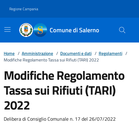
Vai ai contenuti
Vai al footer
Regione Campania
Comune di Salerno
Home
/
Amministrazione
/
Documenti e dati
/
Regolamenti
/
Modifiche Regolamento Tassa sui Rifiuti (TARI) 2022
Modifiche Regolamento
Tassa sui Rifiuti (TARI)
2022
Delibera di Consiglio Comunale n. 17 del 26/07/2022