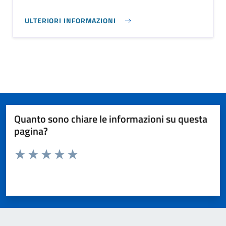
ULTERIORI INFORMAZIONI
Quanto sono chiare le informazioni su questa
pagina?
Valuta da 1 a 5 stelle la pagina
Valuta 1 stelle su 5
Valuta 2 stelle su 5
Valuta 3 stelle su 5
Valuta 4 stelle su 5
Valuta 5 stelle su 5