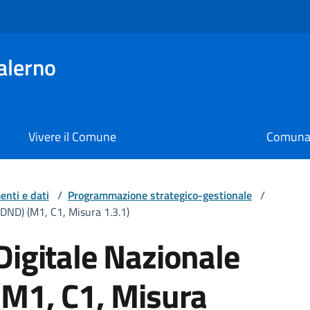
alerno
Vivere il Comune
Comunal
nti e dati
/
Programmazione strategico-gestionale
/
PDND) (M1, C1, Misura 1.3.1)
Digitale Nazionale
(M1, C1, Misura