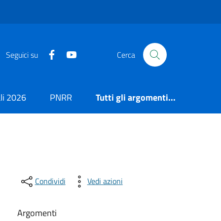
https://it-it.facebook.com/ComuneSalerno
https://www.youtube.com/user/CittadiSaler
Seguici su
Cerca
i 2026
PNRR
Tutti gli argomenti...
Condividi
Vedi azioni
Argomenti