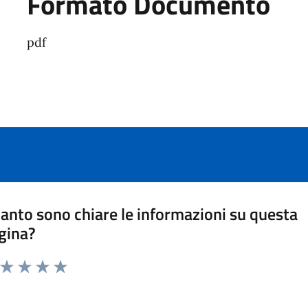
Formato Documento
pdf
anto sono chiare le informazioni su questa
gina?
a da 1 a 5 stelle la pagina
ta 1 stelle su 5
Valuta 2 stelle su 5
Valuta 3 stelle su 5
Valuta 4 stelle su 5
Valuta 5 stelle su 5