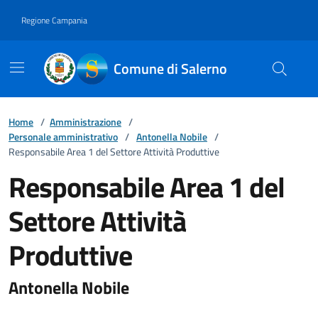
Vai ai contenuti
Vai al footer
Regione Campania
Comune di Salerno
Home
/
Amministrazione
/
Personale amministrativo
/
Antonella Nobile
/
Responsabile Area 1 del Settore Attività Produttive
Responsabile Area 1 del
Settore Attività
Produttive
Antonella Nobile