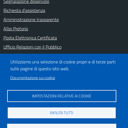
Segnalazione disservizio
Richiesta d'assistenza
Amministrazione trasparente
Albo Pretorio
Posta Elettronica Certificata
Ufficio Relazioni con il Pubblico
Note legali
Utilizziamo una selezione di cookie propri e di terze parti
Informativa privacy
sulle pagine di questo sito web.
Dichiarazione di accessibilità
Documentazione sui cookie
SEGUICI SU
IMPOSTAZIONI RELATIVE AI COOKIE
https://it-it.facebook.com/ComuneSalerno
https://www.youtube.com/user/CittadiSalerno
RIFIUTA TUTTI
Credits