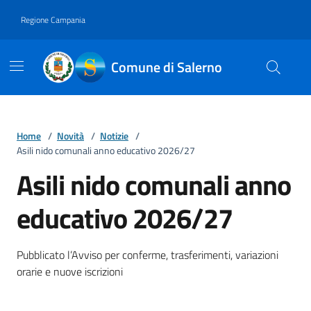
Vai ai contenuti
Vai al footer
Regione Campania
Comune di Salerno
Home
/
Novità
/
Notizie
/
Asili nido comunali anno educativo 2026/27
Asili nido comunali anno
educativo 2026/27
Dettagli della notizia
Pubblicato l’Avviso per conferme, trasferimenti, variazioni
orarie e nuove iscrizioni