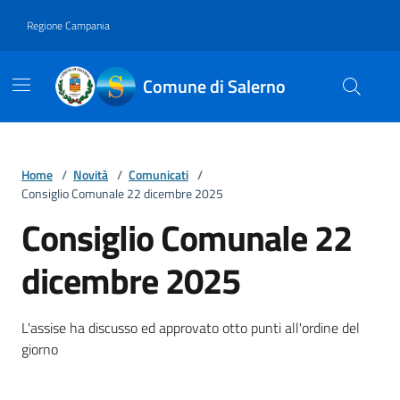
Vai ai contenuti
Vai al footer
Regione Campania
Comune di Salerno
Home
/
Novità
/
Comunicati
/
Consiglio Comunale 22 dicembre 2025
Consiglio Comunale 22
dicembre 2025
Dettagli della notizia
L'assise ha discusso ed approvato otto punti all'ordine del
giorno