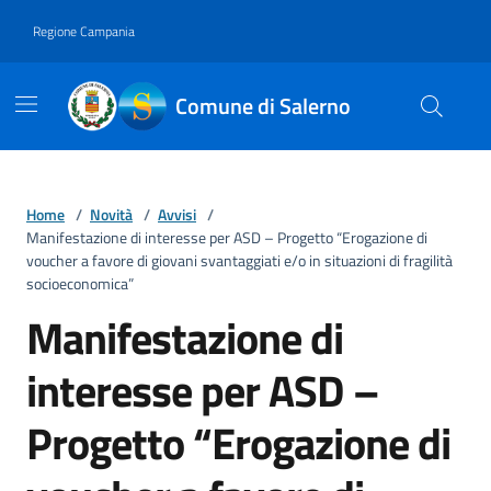
Vai ai contenuti
Vai al footer
Regione Campania
Comune di Salerno
Home
/
Novità
/
Avvisi
/
Manifestazione di interesse per ASD – Progetto “Erogazione di
voucher a favore di giovani svantaggiati e/o in situazioni di fragilità
socioeconomica”
Manifestazione di
interesse per ASD –
Progetto “Erogazione di