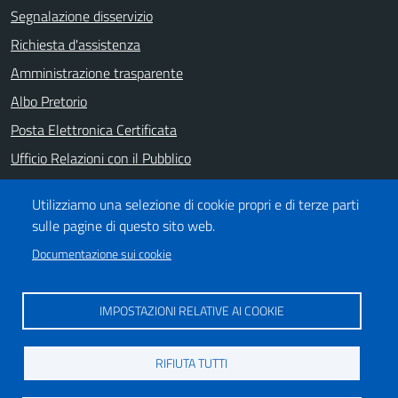
Segnalazione disservizio
Richiesta d'assistenza
Amministrazione trasparente
Albo Pretorio
Posta Elettronica Certificata
Ufficio Relazioni con il Pubblico
Note legali
Utilizziamo una selezione di cookie propri e di terze parti
Informativa privacy
sulle pagine di questo sito web.
Dichiarazione di accessibilità
Documentazione sui cookie
SEGUICI SU
IMPOSTAZIONI RELATIVE AI COOKIE
https://it-it.facebook.com/ComuneSalerno
https://www.youtube.com/user/CittadiSalerno
RIFIUTA TUTTI