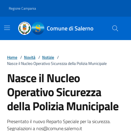
Vai ai contenuti
Vai al footer
Regione Campania
Comune di Salerno
Home
/
Novità
/
Notizie
/
Nasce il Nucleo Operativo Sicurezza della Polizia Municipale
Nasce il Nucleo
Operativo Sicurezza
della Polizia Municipale
Dettagli della notizia
Presentato il nuovo Reparto Speciale per la sicurezza.
Segnalazioni a nos@comune.salerno.it