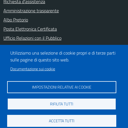
Richiesta d'assistenza
Amministrazione trasparente
Albo Pretorio
Posta Elettronica Certificata
Ufficio Relazioni con il Pubblico
Note legali
Utilizziamo una selezione di cookie propri e di terze parti
Informativa privacy
sulle pagine di questo sito web.
Dichiarazione di accessibilità
Documentazione sui cookie
SEGUICI SU
IMPOSTAZIONI RELATIVE AI COOKIE
https://it-it.facebook.com/ComuneSalerno
https://www.youtube.com/user/CittadiSalerno
RIFIUTA TUTTI
Credits
ACCETTA TUTTI