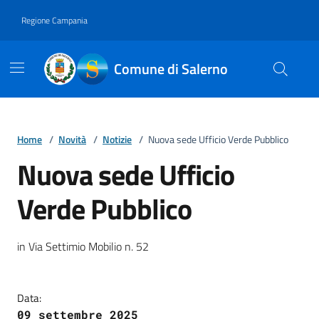
Vai ai contenuti
Vai al footer
Regione Campania
Comune di Salerno
Home
/
Novità
/
Notizie
/
Nuova sede Ufficio Verde Pubblico
Nuova sede Ufficio
Verde Pubblico
Dettagli della notizia
in Via Settimio Mobilio n. 52
Data:
09 settembre 2025