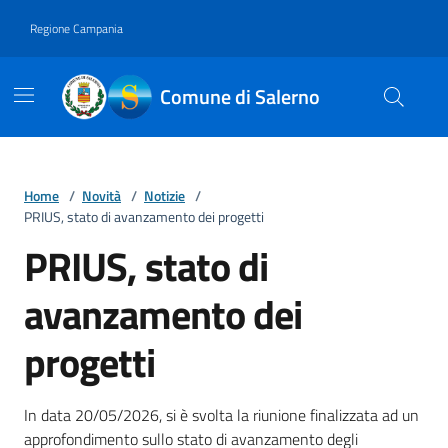
Vai ai contenuti
Vai al footer
Regione Campania
Comune di Salerno
Home
/
Novità
/
Notizie
/
PRIUS, stato di avanzamento dei progetti
PRIUS, stato di
avanzamento dei
progetti
Dettagli della notizia
In data 20/05/2026, si è svolta la riunione finalizzata ad un
approfondimento sullo stato di avanzamento degli