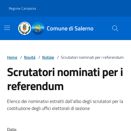
Vai ai contenuti
Vai al footer
Regione Campania
Comune di Salerno
Home
/
Novità
/
Notizie
/
Scrutatori nominati per i referendum
Scrutatori nominati per i
referendum
Dettagli della notizia
Elenco dei nominativi estratti dall'albo degli scrutatori per la
costituzione degli uffici elettorali di sezione
Data: