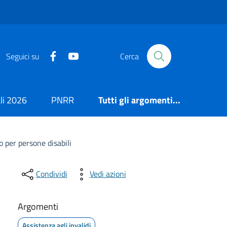
https://it-it.facebook.com/ComuneSalerno
https://www.youtube.com/user/CittadiSaler
Seguici su
Cerca
i 2026
PNRR
Tutti gli argomenti...
 per persone disabili
Condividi
Vedi azioni
Argomenti
Assistenza agli invalidi