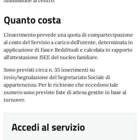
Ammissione al centro.
Quanto costa
L'inserimento
prevede
una quota
di
compartecipazione
al costo
del
Servizio
a carico
dell'utente,
determinata
in
applicazione
di
Fasce
Reddituali
e
calcolata
in
rapporto
all'attestazione
ISEE
del nucleo
familiare.
Sono
previsti
circa
n.
35
inserimenti
su
invio/segnalazione
del
Segretariato
Sociale
di
appartenenza.
Per
le
richieste
che
eccedono
tale
numero
sono
previste
liste
di
attesa
gestite
in
base
al
turnover.
Accedi al servizio