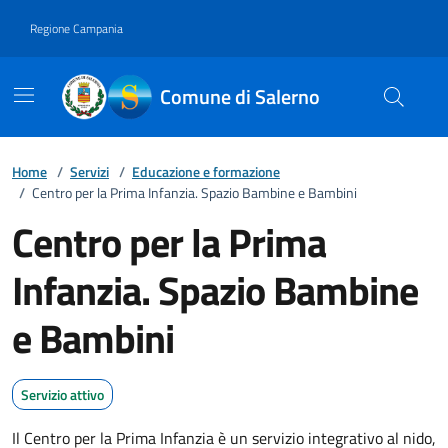
Vai ai contenuti
Vai al footer
Regione Campania
Comune di Salerno
Home
/
Servizi
/
Educazione e formazione
/
Centro per la Prima Infanzia. Spazio Bambine e Bambini
Centro per la Prima
Infanzia. Spazio Bambine
e Bambini
Servizio attivo
Il Centro per la Prima Infanzia è un servizio integrativo al nido,