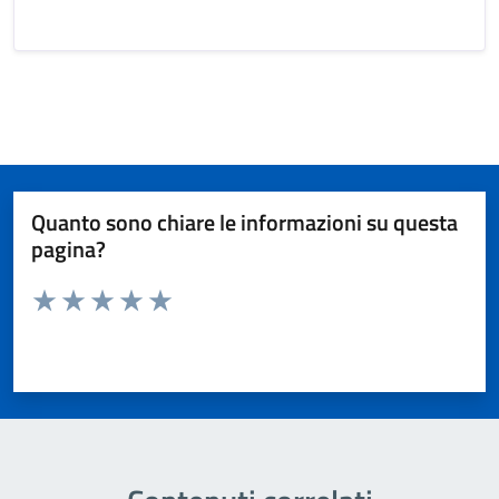
Quanto sono chiare le informazioni su questa
pagina?
Valuta da 1 a 5 stelle la pagina
Valuta 1 stelle su 5
Valuta 2 stelle su 5
Valuta 3 stelle su 5
Valuta 4 stelle su 5
Valuta 5 stelle su 5