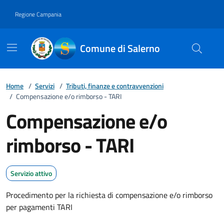
Vai ai contenuti
Vai al footer
Regione Campania
Comune di Salerno
Home
/
Servizi
/
Tributi, finanze e contravvenzioni
/
Compensazione e/o rimborso - TARI
Compensazione e/o
rimborso - TARI
Servizio attivo
Procedimento per la richiesta di compensazione e/o rimborso
per pagamenti TARI