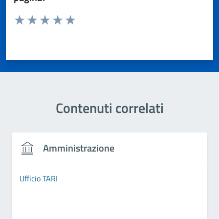
Valuta da 1 a 5 stelle la pagina
Valuta 1 stelle su 5
Valuta 2 stelle su 5
Valuta 3 stelle su 5
Valuta 4 stelle su 5
Valuta 5 stelle su 5
Contenuti correlati
Amministrazione
Ufficio TARI