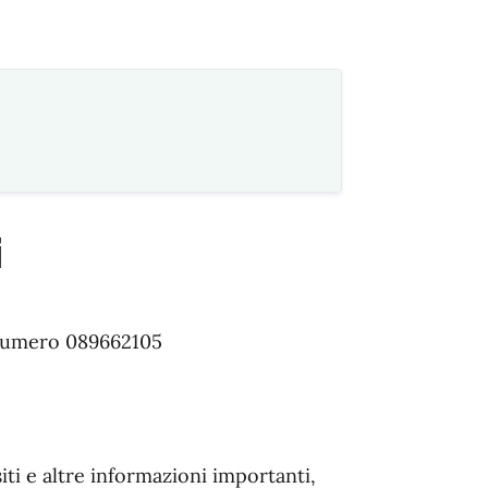
i
 numero
089662105
iti e altre informazioni importanti,