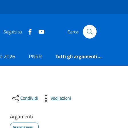
https://it-it.facebook.com/ComuneSalerno
https://www.youtube.com/user/CittadiSaler
Seguici su
Cerca
i 2026
PNRR
Tutti gli argomenti...
Condividi
Vedi azioni
Argomenti
Associazioni