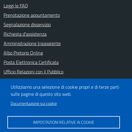
Leggi le FAQ
Prenotazione appuntamento
Segnalazione disservizio
Richiesta d'assistenza
Amministrazione trasparente
Albo Pretorio Online
Posta Elettronica Certificata
Ufficio Relazioni con il Pubblico
Note legali
Utilizziamo una selezione di cookie propri e di terze parti
Informativa privacy
sulle pagine di questo sito web.
Dichiarazione di accessibilità
Documentazione sui cookie
SEGUICI SU
IMPOSTAZIONI RELATIVE AI COOKIE
https://it-it.facebook.com/ComuneSalerno
https://www.youtube.com/user/CittadiSalerno