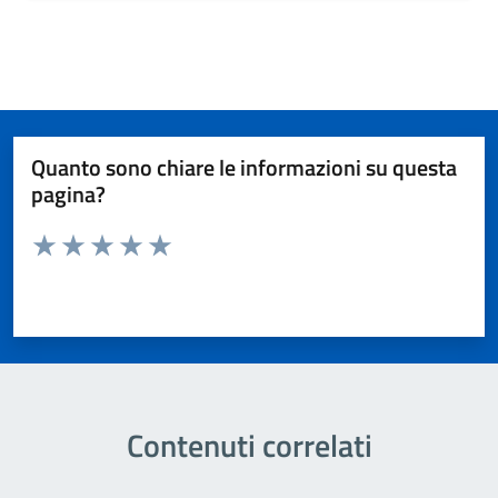
Quanto sono chiare le informazioni su questa
pagina?
Valuta da 1 a 5 stelle la pagina
Valuta 1 stelle su 5
Valuta 2 stelle su 5
Valuta 3 stelle su 5
Valuta 4 stelle su 5
Valuta 5 stelle su 5
Contenuti correlati