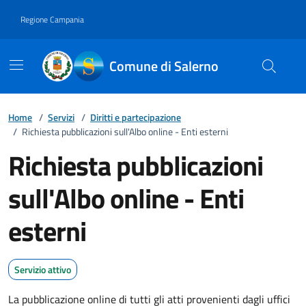
Vai ai contenuti
Vai al footer
Regione Campania
Comune di Salerno
Home
/
Servizi
/
Diritti e partecipazione
/
Richiesta pubblicazioni sull'Albo online - Enti esterni
Richiesta pubblicazioni
sull'Albo online - Enti
esterni
Servizio attivo
La pubblicazione online di tutti gli atti provenienti dagli uffici