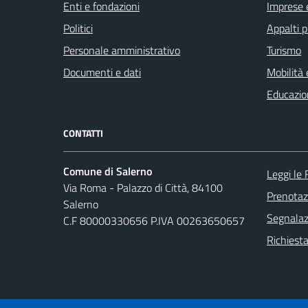
Enti e fondazioni
Imprese 
Politici
Appalti p
Personale amministrativo
Turismo
Documenti e dati
Mobilità 
Educazio
CONTATTI
Comune di Salerno
Leggi le
Via Roma - Palazzo di Città, 84100
Prenota
Salerno
Segnalazi
C.F 80000330656 P.IVA 00263650657
Richiesta