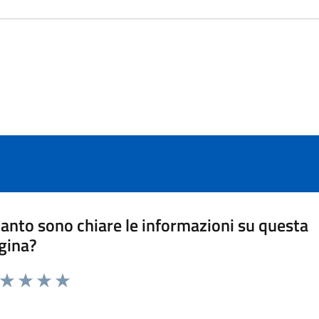
anto sono chiare le informazioni su questa
gina?
a da 1 a 5 stelle la pagina
ta 1 stelle su 5
Valuta 2 stelle su 5
Valuta 3 stelle su 5
Valuta 4 stelle su 5
Valuta 5 stelle su 5