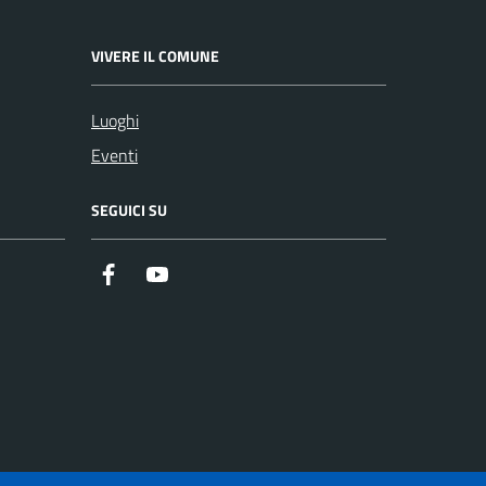
VIVERE IL COMUNE
Luoghi
Eventi
SEGUICI SU
https://it-it.facebook.com/ComuneSalerno
https://www.youtube.com/user/CittadiSaler