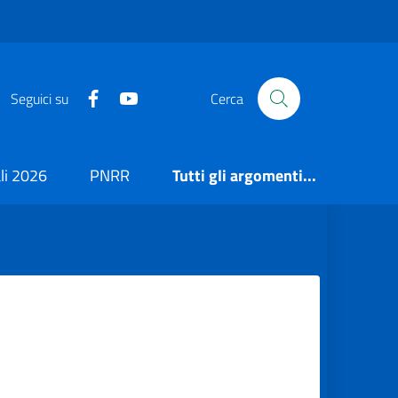
https://it-it.facebook.com/ComuneSalerno
https://www.youtube.com/user/CittadiSaler
Seguici su
Cerca
i 2026
PNRR
Tutti gli argomenti...