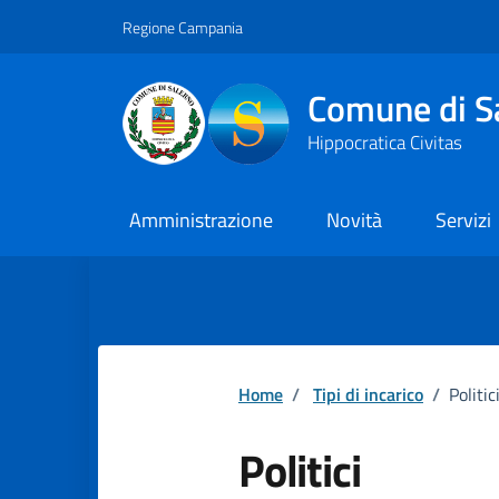
Vai ai contenuti
Vai al footer
Regione Campania
Comune di S
Hippocratica Civitas
Amministrazione
Novità
Servizi
Home
/
Tipi di incarico
/
Politic
Politici