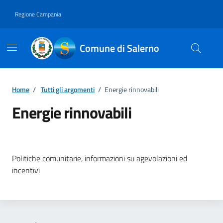
Vai ai contenuti
Vai al footer
Regione Campania
Comune di Salerno
Home
/
Tutti gli argomenti
/
Energie rinnovabili
Energie rinnovabili
Dettagli della notizia
Politiche comunitarie, informazioni su agevolazioni ed
incentivi