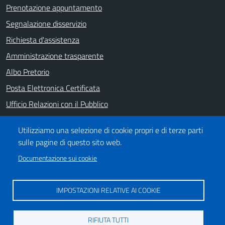
Prenotazione appuntamento
Segnalazione disservizio
Richiesta d'assistenza
Amministrazione trasparente
Albo Pretorio
Posta Elettronica Certificata
Ufficio Relazioni con il Pubblico
Note legali
Utilizziamo una selezione di cookie propri e di terze parti
Informativa privacy
sulle pagine di questo sito web.
Dichiarazione di accessibilità
Documentazione sui cookie
SEGUICI SU
IMPOSTAZIONI RELATIVE AI COOKIE
https://it-it.facebook.com/ComuneSalerno
https://www.youtube.com/user/CittadiSalerno
RIFIUTA TUTTI