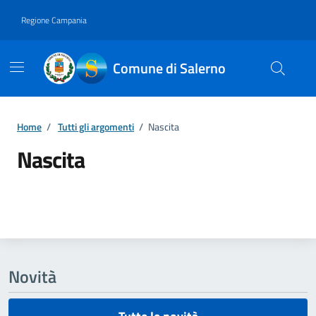
Vai ai contenuti
Vai al footer
Regione Campania
Comune di Salerno
Home
/
Tutti gli argomenti
/
Nascita
Nascita
Dettagli della notizia
Novità