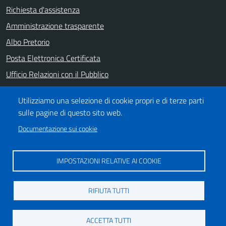
Richiesta d'assistenza
Amministrazione trasparente
Albo Pretorio
Posta Elettronica Certificata
Ufficio Relazioni con il Pubblico
Note legali
Utilizziamo una selezione di cookie propri e di terze parti
Informativa privacy
sulle pagine di questo sito web.
Dichiarazione di accessibilità
Documentazione sui cookie
SEGUICI SU
IMPOSTAZIONI RELATIVE AI COOKIE
https://it-it.facebook.com/ComuneSalerno
https://www.youtube.com/user/CittadiSalerno
RIFIUTA TUTTI
Credits
ACCETTA TUTTI