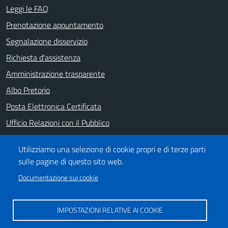
Leggi le FAQ
Prenotazione appuntamento
Segnalazione disservizio
Richiesta d'assistenza
Amministrazione trasparente
Albo Pretorio
Posta Elettronica Certificata
Ufficio Relazioni con il Pubblico
Note legali
Utilizziamo una selezione di cookie propri e di terze parti
Informativa privacy
sulle pagine di questo sito web.
Dichiarazione di accessibilità
Documentazione sui cookie
SEGUICI SU
IMPOSTAZIONI RELATIVE AI COOKIE
https://it-it.facebook.com/ComuneSalerno
https://www.youtube.com/user/CittadiSalerno