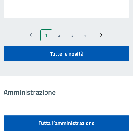
1
2
3
4
‹ Previous
Pagina attuale
Page
Page
Page
Next ›
Tutte le novità
Amministrazione
Tutta l’amministrazione