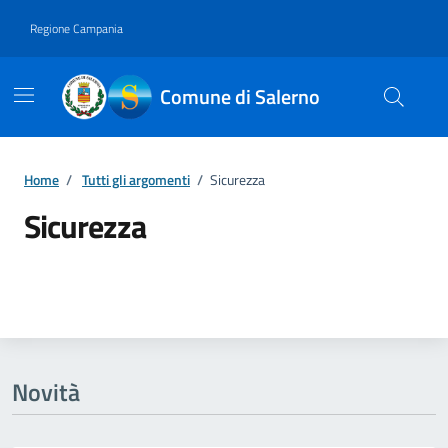
Vai ai contenuti
Vai al footer
Regione Campania
Comune di Salerno
Home
/
Tutti gli argomenti
/
Sicurezza
Sicurezza
Dettagli della notizia
Novità