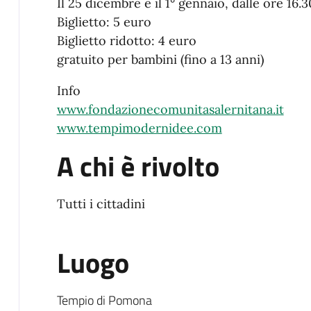
Il 25 dicembre e il 1° gennaio, dalle ore 16.3
Biglietto: 5 euro
Biglietto ridotto: 4 euro
gratuito per bambini (fino a 13 anni)
Info
www.fondazionecomunitasalernitana.it
www.tempimodernidee.com
A chi è rivolto
Tutti i cittadini
Luogo
Luogo Testuale
Tempio di Pomona