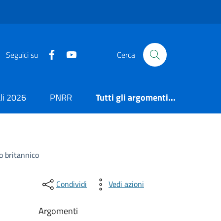
https://it-it.facebook.com/ComuneSalerno
https://www.youtube.com/user/CittadiSaler
Seguici su
Cerca
i 2026
PNRR
Tutti gli argomenti...
o britannico
Condividi
Vedi azioni
Argomenti