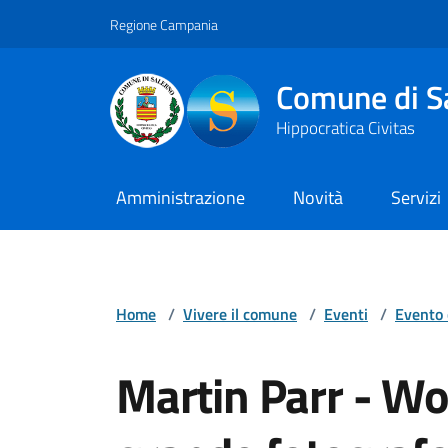
Vai ai contenuti
Vai al footer
Regione Campania
Comune di S
Hippocratica Civitas
Amministrazione
Novità
Servizi
Home
/
Vivere il comune
/
Eventi
/
Evento 
Martin Parr - Wow