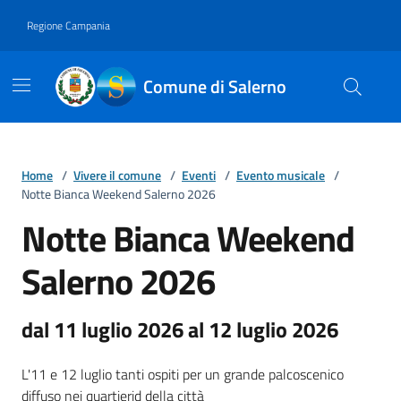
Vai ai contenuti
Vai al footer
Regione Campania
Comune di Salerno
Home
/
Vivere il comune
/
Eventi
/
Evento musicale
/
Notte Bianca Weekend Salerno 2026
Notte Bianca Weekend
Salerno 2026
dal 11 luglio 2026 al 12 luglio 2026
L'11 e 12 luglio tanti ospiti per un grande palcoscenico
diffuso nei quartierid della città