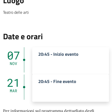
Luogo
Luogo Testuale
Teatro delle arti
Date e orari
07
20:45 - Inizio evento
NOV
21
20:45 - Fine evento
MAR
Per informazioni sul programma dettagliato degli