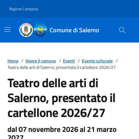
Vai ai contenuti
Vai al footer
Regione Campania
Comune di Salerno
Home
/
Vivere il comune
/
Eventi
/
Evento culturale
/
Teatro delle arti di Salerno, presentato il cartellone 2026/27
Teatro delle arti di
Salerno, presentato il
cartellone 2026/27
dal 07 novembre 2026 al 21 marzo
2027