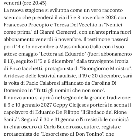
venerdì (ore 20.45).
La nuova stagione si sviluppa come un vero racconto
scenico che prenderà il via il 7 e 8 novembre 2026 con
Francesco Procopio e Teresa Del Vecchio in "Nemici
come prima" di Gianni Clementi, con un'anteprima fuori
abbonamento venerdì 6 novembre. Il testimone passerà
poi il 14 e 15 novembre a Massimiliano Gallo con il suo
atteso omaggio "Lettera ad Eduardo" (fuori abbonamento
il 13), seguito il "5 e 6 dicembre" dalla travolgente ironia
di Enzo Iacchetti, protagonista di "Buongiorno Ministro".
A ridosso delle festività natalizie, il 19 e 20 dicembre, sarà
la volta di Paolo Calabresi affiancato da Carolina Di
Domenico in "Tutti gli uomini che non sono".
Il nuovo anno si aprirà nel segno della grande tradizione:
il 9 e 10 gennaio 2027 Geppy Gleijeses porterà in scena il
capolavoro di Eduardo De Filippo "Il Sindaco del Rione
Sanità". Seguirà il 30 e 31 gennaio l'irresistibile comicità
in chiaroscuro di Carlo Buccirosso, autore, regista e
protagonista de "L'esorcismo di Don Tonino", che