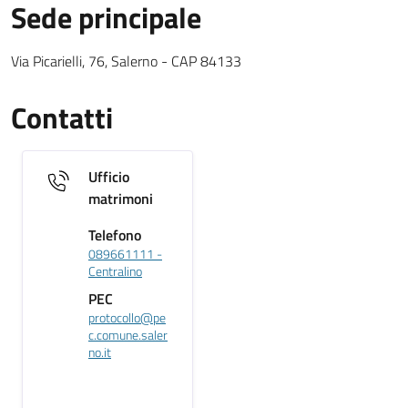
Sede principale
Sede Principale testuale
Via Picarielli, 76, Salerno - CAP 84133
Contatti
Ufficio
matrimoni
Telefono
089661111 -
Centralino
PEC
protocollo@pe
c.comune.saler
no.it