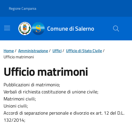
Vai ai contenuti
Vai al footer
Regione Campania
Comune di Salerno
Home
/
Amministrazione
/
Uffici
/
Ufficio di Stato Civile
/
Ufficio matrimoni
Ufficio matrimoni
Pubblicazioni di matrimonio;
Verbali di richiesta costituzione di unione civile;
Matrimoni civili;
Unioni civili;
Accordi di separazione personale e divorzio ex art. 12 del D.L.
132/2014;