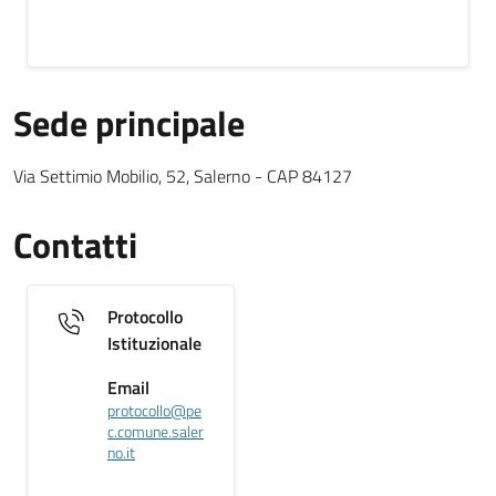
Sede principale
Sede Principale testuale
Via Settimio Mobilio, 52, Salerno - CAP 84127
Contatti
Protocollo
Istituzionale
Email
protocollo@pe
c.comune.saler
no.it