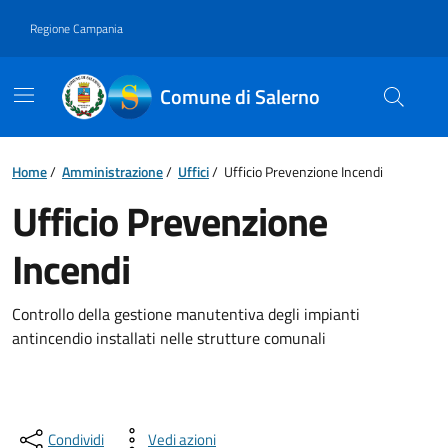
Vai ai contenuti
Vai al footer
Regione Campania
Comune di Salerno
Home
/
Amministrazione
/
Uffici
/
Ufficio Prevenzione Incendi
Ufficio Prevenzione
Incendi
Controllo della gestione manutentiva degli impianti
antincendio installati nelle strutture comunali
Condividi
Vedi azioni