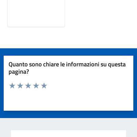
Quanto sono chiare le informazioni su questa
pagina?
Valuta da 1 a 5 stelle la pagina
Valuta 1 stelle su 5
Valuta 2 stelle su 5
Valuta 3 stelle su 5
Valuta 4 stelle su 5
Valuta 5 stelle su 5