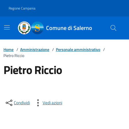
Vai ai contenuti
Vai al footer
Regione Campania
Comune di Salerno
Home
/
Amministrazione
/
Personale amministrativo
/
Pietro Riccio
Pietro Riccio
Condividi
Vedi azioni