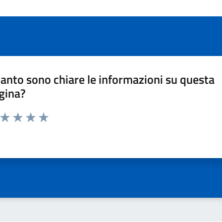
anto sono chiare le informazioni su questa
gina?
a da 1 a 5 stelle la pagina
ta 1 stelle su 5
Valuta 2 stelle su 5
Valuta 3 stelle su 5
Valuta 4 stelle su 5
Valuta 5 stelle su 5