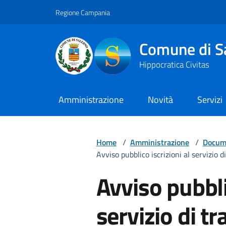
Vai ai contenuti
Vai al footer
Regione Campania
Comune di S
Hippocratica Civitas
Amministrazione
Novità
Servizi
Home
/
Amministrazione
/
Docume
Avviso pubblico iscrizioni al servizio 
Avviso pubbli
servizio di t