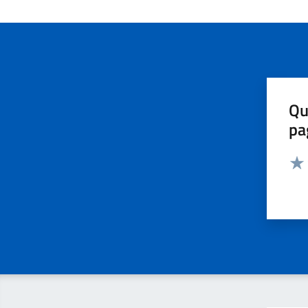
Qu
pa
Valut
Valu