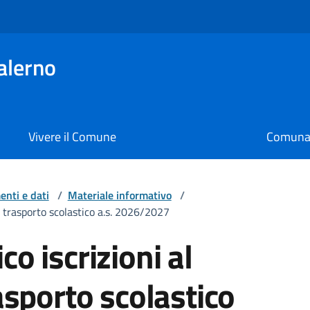
alerno
Vivere il Comune
Comunal
nti e dati
/
Materiale informativo
/
di trasporto scolastico a.s. 2026/2027
co iscrizioni al
rasporto scolastico