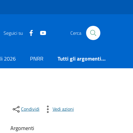
https://it-it.facebook.com/ComuneSalerno
https://www.youtube.com/user/CittadiSaler
Seguici su
Cerca
i 2026
PNRR
Tutti gli argomenti...
Condividi
Vedi azioni
Argomenti