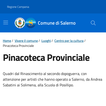
Vai ai contenuti
Vai al footer
Regione Campania
Comune di Salerno
Home
/
Vivere il comune
/
Luoghi
/
Centro per la cultura
/
Pinacoteca Provinciale
Pinacoteca Provinciale
Descrizione breve
Quadri dal Rinascimento al secondo dopoguerra, con
attenzione per artisti che hanno operato a Salerno, da Andrea
Sabatini ai Solimena, alla Scuola di Posillipo.