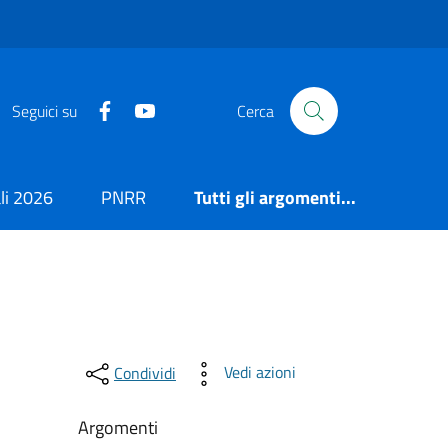
https://it-it.facebook.com/ComuneSalerno
https://www.youtube.com/user/CittadiSaler
Seguici su
Cerca
i 2026
PNRR
Tutti gli argomenti...
Vedi azioni
Condividi
Argomenti