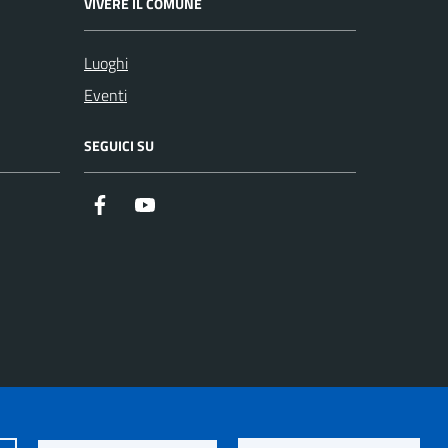
VIVERE IL COMUNE
Luoghi
Eventi
SEGUICI SU
https://it-it.facebook.com/ComuneSalerno
https://www.youtube.com/user/CittadiSaler