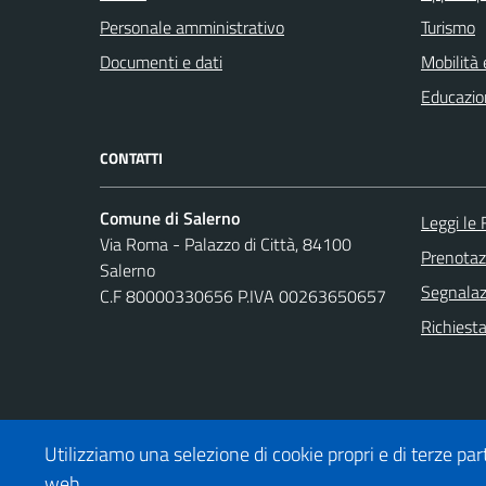
Personale amministrativo
Turismo
Documenti e dati
Mobilità 
Educazio
CONTATTI
Comune di Salerno
Leggi le
Via Roma - Palazzo di Città, 84100
Prenota
Salerno
Segnalazi
C.F 80000330656 P.IVA 00263650657
Richiesta
Utilizziamo una selezione di cookie propri e di terze part
web.