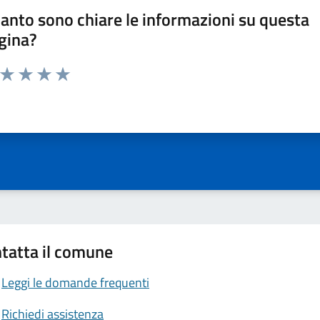
anto sono chiare le informazioni su questa
gina?
a da 1 a 5 stelle la pagina
ta 1 stelle su 5
Valuta 2 stelle su 5
Valuta 3 stelle su 5
Valuta 4 stelle su 5
Valuta 5 stelle su 5
tatta il comune
Leggi le domande frequenti
Richiedi assistenza