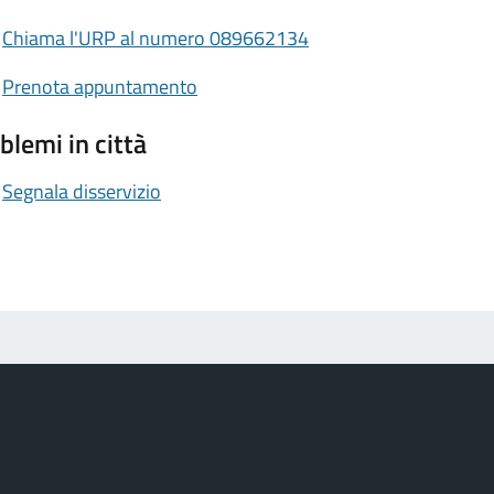
Chiama l'URP al numero 089662134
Prenota appuntamento
blemi in città
Segnala disservizio