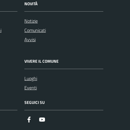
NOVITÀ
Notizie
i
Comunicati
Avvisi
VIVERE IL COMUNE
Luoghi
Eventi
SEGUICI SU
https://it-it.facebook.com/ComuneSalerno
https://www.youtube.com/user/CittadiSaler