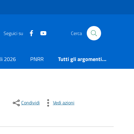
https://it-it.facebook.com/ComuneSalerno
https://www.youtube.com/user/CittadiSaler
Seguici su
Cerca
i 2026
PNRR
Tutti gli argomenti...
Condividi
Vedi azioni