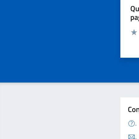
Qu
pa
Valut
Valu
Con