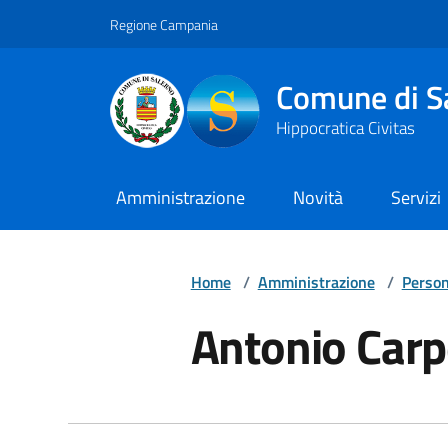
Vai ai contenuti
Vai al footer
Regione Campania
Comune di S
Hippocratica Civitas
Amministrazione
Novità
Servizi
Home
/
Amministrazione
/
Person
Antonio Carp