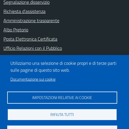
Segnalazione disservizio
Richiesta d'assistenza
Amministrazione trasparente
Albo Pretorio
Posta Elettronica Certificata
Ufficio Relazioni con il Pubblico
Note legali
Utilizziamo una selezione di cookie propri e di terze parti
Informativa privacy
sulle pagine di questo sito web.
Dichiarazione di accessibilità
Documentazione sui cookie
SEGUICI SU
IMPOSTAZIONI RELATIVE AI COOKIE
https://it-it.facebook.com/ComuneSalerno
https://www.youtube.com/user/CittadiSalerno
RIFIUTA TUTTI