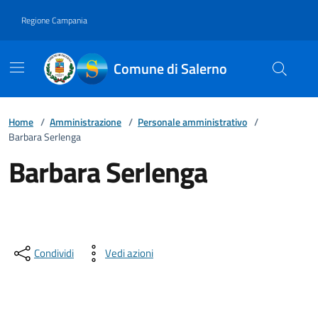
Vai ai contenuti
Vai al footer
Regione Campania
Comune di Salerno
Home
/
Amministrazione
/
Personale amministrativo
/
Barbara Serlenga
Barbara Serlenga
Condividi
Vedi azioni