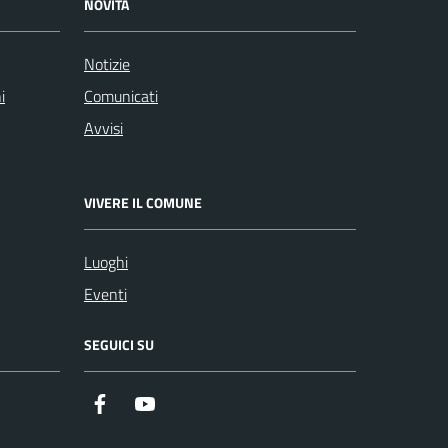
NOVITÀ
Notizie
i
Comunicati
Avvisi
VIVERE IL COMUNE
Luoghi
Eventi
SEGUICI SU
https://it-it.facebook.com/ComuneSalerno
https://www.youtube.com/user/CittadiSaler