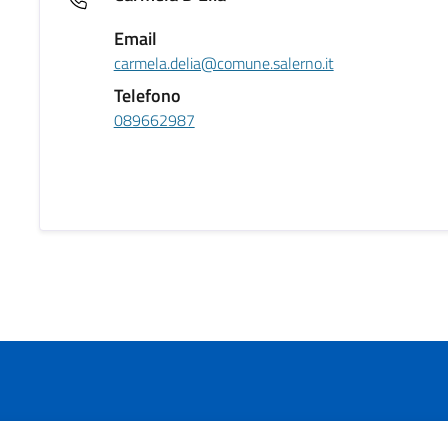
Email
carmela.delia@comune.salerno.it
Telefono
089662987