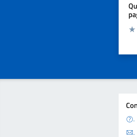
Qu
pa
Valut
Valu
Con