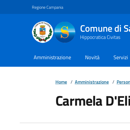
Vai ai contenuti
Vai al footer
Regione Campania
Comune di S
Hippocratica Civitas
Amministrazione
Novità
Servizi
Home
/
Amministrazione
/
Person
Carmela D'El