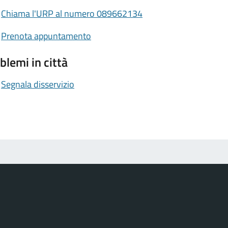
Chiama l'URP al numero 089662134
Prenota appuntamento
blemi in città
Segnala disservizio