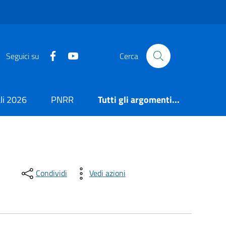
https://it-it.facebook.com/ComuneSalerno
https://www.youtube.com/user/CittadiSaler
Seguici su
Cerca
i 2026
PNRR
Tutti gli argomenti...
Condividi
Vedi azioni