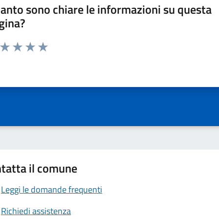
anto sono chiare le informazioni su questa
gina?
a da 1 a 5 stelle la pagina
ta 1 stelle su 5
Valuta 2 stelle su 5
Valuta 3 stelle su 5
Valuta 4 stelle su 5
Valuta 5 stelle su 5
tatta il comune
Leggi le domande frequenti
Richiedi assistenza