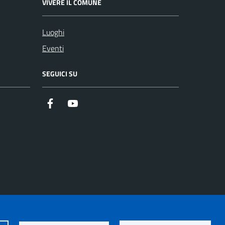
VIVERE IL COMUNE
Luoghi
Eventi
SEGUICI SU
https://it-it.facebook.com/ComuneSalerno
https://www.youtube.com/user/CittadiSaler