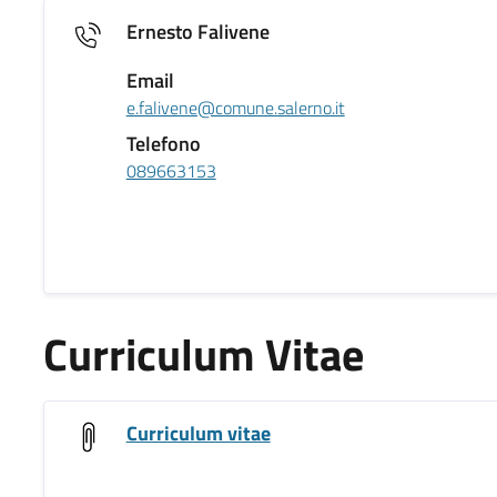
Ernesto Falivene
Email
e.falivene@comune.salerno.it
Telefono
089663153
Curriculum Vitae
Curriculum vitae