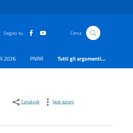
https://it-it.facebook.com/ComuneSalerno
https://www.youtube.com/user/CittadiSaler
Seguici su
Cerca
i 2026
PNRR
Tutti gli argomenti...
Condividi
Vedi azioni