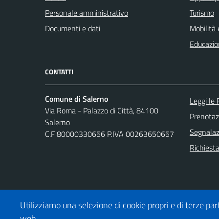
Personale amministrativo
Turismo
Documenti e dati
Mobilità 
Educazio
CONTATTI
Comune di Salerno
Leggi le
Via Roma - Palazzo di Città, 84100
Prenota
Salerno
Segnalazi
C.F 80000330656 P.IVA 00263650657
Richiesta
Utilizziamo una selezione di cookie propri e di terze part
web.