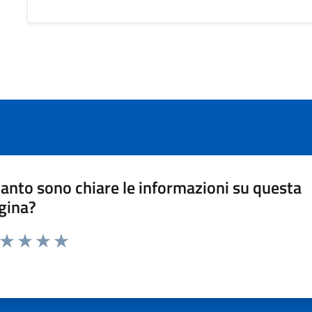
anto sono chiare le informazioni su questa
gina?
a da 1 a 5 stelle la pagina
ta 1 stelle su 5
Valuta 2 stelle su 5
Valuta 3 stelle su 5
Valuta 4 stelle su 5
Valuta 5 stelle su 5