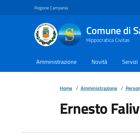
Vai ai contenuti
Vai al footer
Regione Campania
Comune di S
Hippocratica Civitas
Amministrazione
Novità
Servizi
Home
/
Amministrazione
/
Person
Ernesto Fali