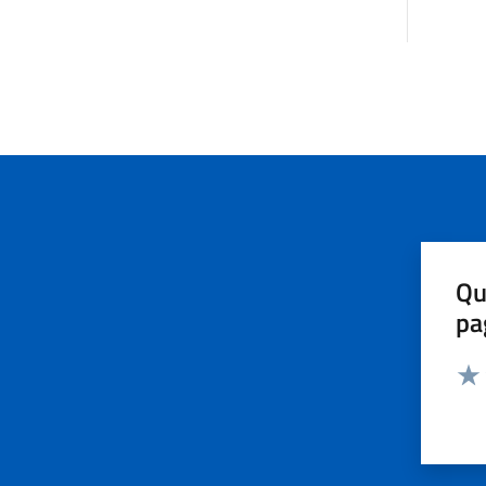
Qu
pa
Valut
Valu