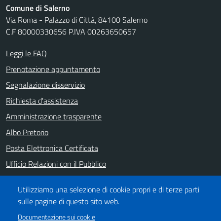
Comune di Salerno
Via Roma - Palazzo di Città, 84100 Salerno
C.F 80000330656 P.IVA 00263650657
Leggi le FAQ
Prenotazione appuntamento
Segnalazione disservizio
Richiesta d'assistenza
Amministrazione trasparente
Albo Pretorio
Posta Elettronica Certificata
Ufficio Relazioni con il Pubblico
Note legali
Utilizziamo una selezione di cookie propri e di terze parti
Informativa privacy
sulle pagine di questo sito web.
Dichiarazione di accessibilità
Documentazione sui cookie