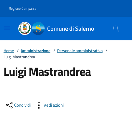
Vai ai contenuti
Vai al footer
Regione Campania
Comune di Salerno
Home
/
Amministrazione
/
Personale amministrativo
/
Luigi Mastrandrea
Luigi Mastrandrea
Condividi
Vedi azioni