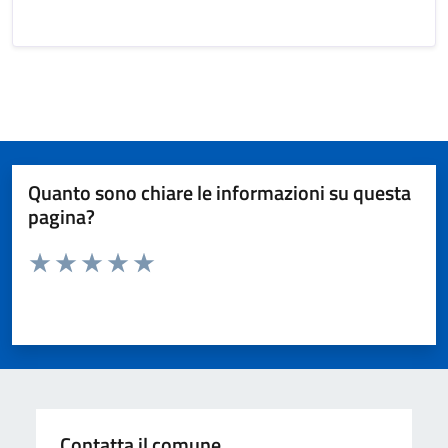
Quanto sono chiare le informazioni su questa
pagina?
Valuta da 1 a 5 stelle la pagina
Valuta 1 stelle su 5
Valuta 2 stelle su 5
Valuta 3 stelle su 5
Valuta 4 stelle su 5
Valuta 5 stelle su 5
Contatta il comune