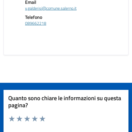
Email
v.galderisi@comune.salerno.it
Telefono
089662218
Quanto sono chiare le informazioni su questa
pagina?
Valuta da 1 a 5 stelle la pagina
Valuta 1 stelle su 5
Valuta 2 stelle su 5
Valuta 3 stelle su 5
Valuta 4 stelle su 5
Valuta 5 stelle su 5