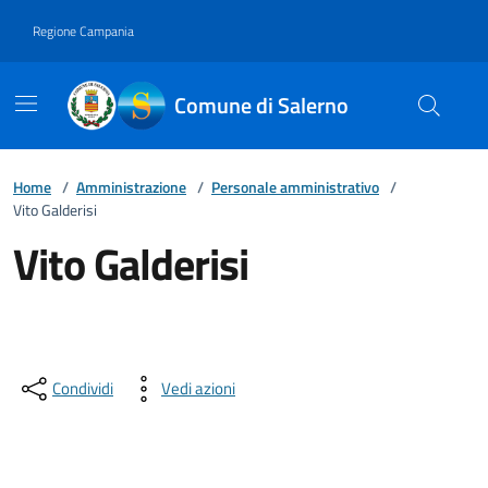
Vai ai contenuti
Vai al footer
Regione Campania
Comune di Salerno
Home
/
Amministrazione
/
Personale amministrativo
/
Vito Galderisi
Vito Galderisi
Condividi
Vedi azioni