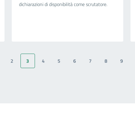
dichiarazioni di disponibilità come scrutatore.
2
3
4
5
6
7
8
9
age
Page
Pagina attuale
Page
Page
Page
Page
Page
Page