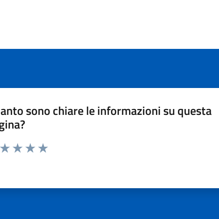
anto sono chiare le informazioni su questa
gina?
a da 1 a 5 stelle la pagina
ta 1 stelle su 5
Valuta 2 stelle su 5
Valuta 3 stelle su 5
Valuta 4 stelle su 5
Valuta 5 stelle su 5