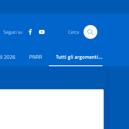
https://it-it.facebook.com/ComuneSalerno
https://www.youtube.com/user/CittadiSaler
Seguici su
Cerca
i 2026
PNRR
Tutti gli argomenti...