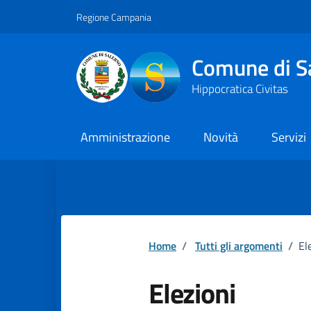
Vai ai contenuti
Vai al footer
Regione Campania
Comune di S
Hippocratica Civitas
Amministrazione
Novità
Servizi
Home
/
Tutti gli argomenti
/
El
Elezioni