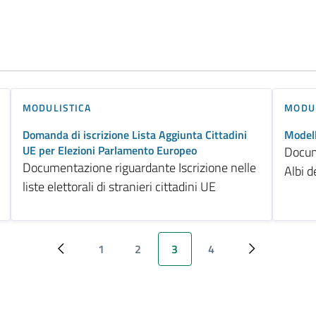
MODULISTICA
MODUL
Domanda di iscrizione Lista Aggiunta Cittadini
Modell
UE per Elezioni Parlamento Europeo
Docum
Documentazione riguardante Iscrizione nelle
Albi d
liste elettorali di stranieri cittadini UE
1
2
3
4
‹ Previous
Page
Page
Pagina attuale
Page
Next ›