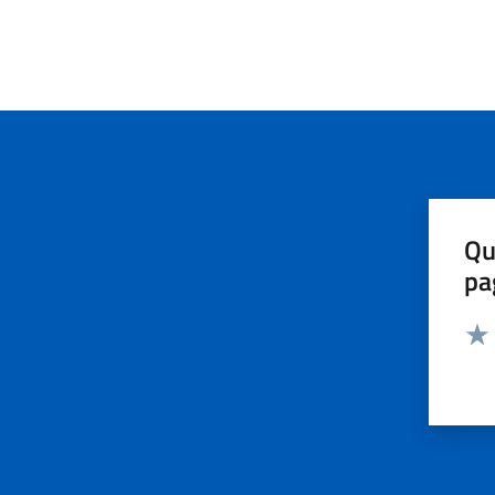
Qu
pa
Valut
Valu