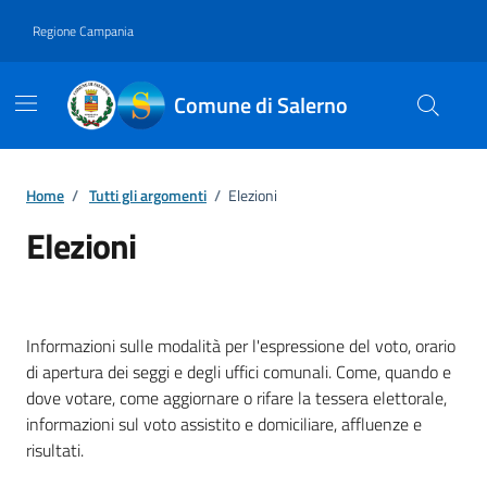
Vai ai contenuti
Vai al footer
Regione Campania
Comune di Salerno
Home
/
Tutti gli argomenti
/
Elezioni
Elezioni
Dettagli della notizia
Informazioni sulle modalità per l'espressione del voto, orario
di apertura dei seggi e degli uffici comunali. Come, quando e
dove votare, come aggiornare o rifare la tessera elettorale,
informazioni sul voto assistito e domiciliare, affluenze e
risultati.