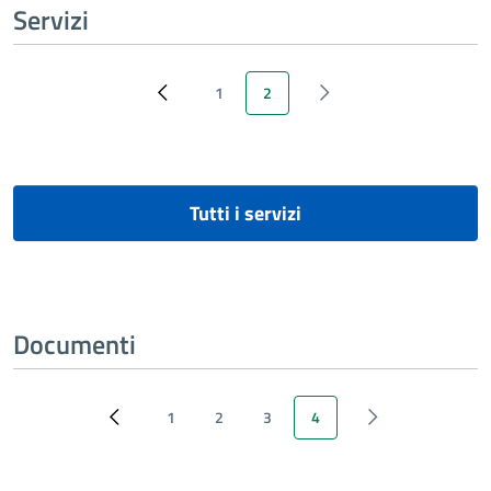
Servizi
1
2
‹ Previous
Page
Pagina attuale
‹ Next
Tutti i servizi
Documenti
1
2
3
4
‹ Previous
Page
Page
Page
Pagina attuale
‹ Next