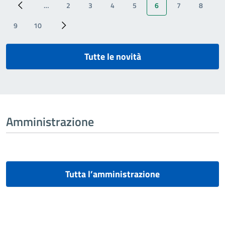
…
2
3
4
5
6
7
8
‹ Previous
Page
Page
Page
Page
Pagina attuale
Page
Page
9
10
Page
Page
Next ›
Tutte le novità
Amministrazione
Tutta l’amministrazione