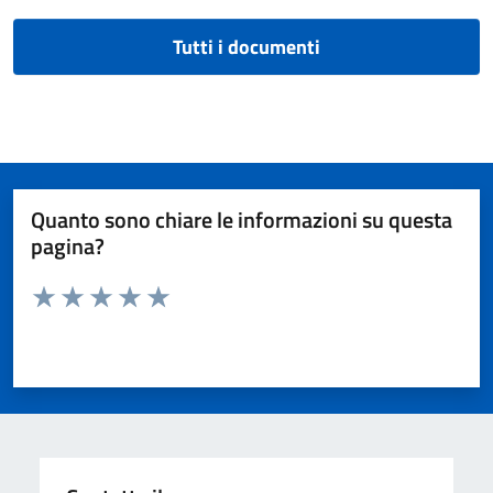
Tutti i documenti
Quanto sono chiare le informazioni su questa
pagina?
Valuta da 1 a 5 stelle la pagina
Valuta 1 stelle su 5
Valuta 2 stelle su 5
Valuta 3 stelle su 5
Valuta 4 stelle su 5
Valuta 5 stelle su 5